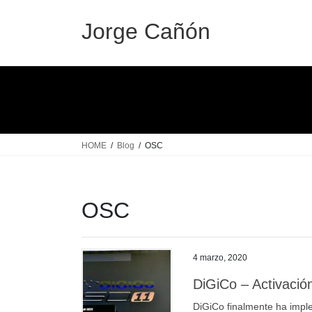
Saltar
Saltar
al
a
Jorge Cañón
contenido
la
navegación
HOME
Blog
OSC
OSC
4 marzo, 2020
DiGiCo – Activac
DiGiCo finalmente ha impl