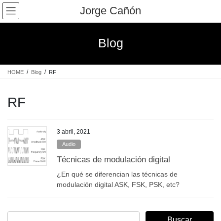
Saltar
Saltar
Jorge Cañón
al
a
contenido
la
navegación
Blog
HOME
Blog
RF
RF
3 abril, 2021
Audio
Técnicas de modulación digital
¿En qué se diferencian las técnicas de
modulación digital ASK, FSK, PSK, etc?